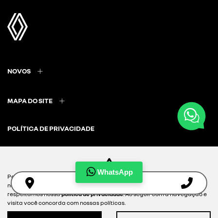
NOVOS
MAPA DO SITE
POLÍTICA DE PRIVACIDADE
WhatsApp
Para otimizar sua experiência durante a navegação, fazemos uso de
nossa política de cookies e para proteger seus dados pessoais
Desacelere. Seu bem maior é a vida.
respeitamos nossa
política de privacidade
. Ao seguir com a navegação e
visita você concorda com nossas políticas.