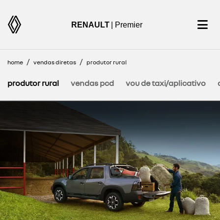
RENAULT
| Premier
home
vendas diretas
produtor rural
produtor rural
vendas pcd
vou de taxi/aplicativo