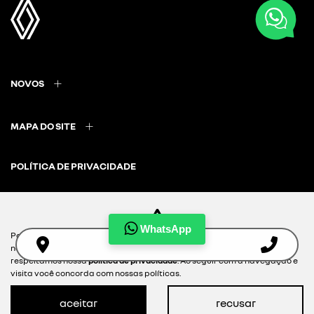
NOVOS
MAPA DO SITE
POLÍTICA DE PRIVACIDADE
WhatsApp
Para otimizar sua experiência durante a navegação, fazemos uso de
nossa política de cookies e para proteger seus dados pessoais
Desacelere. Seu bem maior é a vida.
respeitamos nossa
política de privacidade
. Ao seguir com a navegação e
visita você concorda com nossas políticas.
aceitar
recusar
Desenvolvido pela DEALERSPACE ® Direitos Reservados.