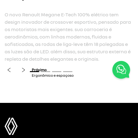
O novo Renault Megane E-Tech 100% elétrico tem
design inovador de crossover esportivo, pensado para
os motoristas mais exigentes. sua carroceria é
aerodinâmica, com linhas modernas, fluidas e
sofisticadas, as rodas de liga-leve têm 18 polegadas e
as luzes são de LED. além disso, sua estrutura externa é
repleta de detalhes elegantes e originais.
previous
next
Próximo
Ergonômico e espaçoso