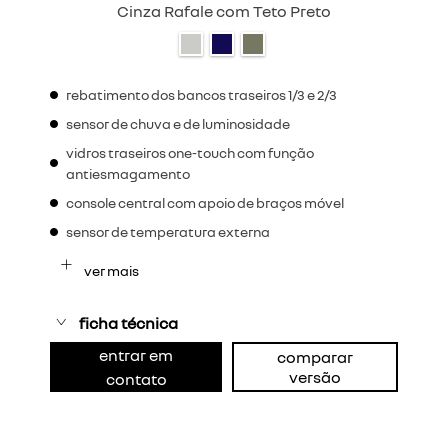
Cinza Rafale com Teto Preto
rebatimento dos bancos traseiros 1/3 e 2/3
sensor de chuva e de luminosidade
vidros traseiros one-touch com função
antiesmagamento
console central com apoio de braços móvel
sensor de temperatura externa
ver mais
ficha técnica
entrar em
comparar
versão
contato