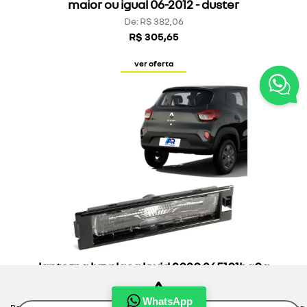
maior ou igual 06-2012 - duster
De: R$ 382,06
R$ 305,65
ver oferta
lanterna luz placa kwid 2020 265101ha0a
original renault
WhatsApp
De: R$ 352,77