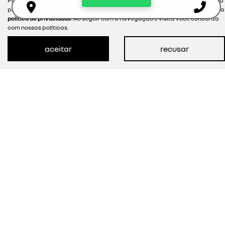
Para otimizar sua experiência durante a navegação, fazemos uso de nossa
R$ 315,00
política de cookies e para proteger seus dados pessoais respeitamos nossa
política de privacidade
. Ao seguir com a navegação e visita você concorda
com nossas políticas.
ver oferta
aceitar
recusar
NOVOS
MAPA DO SITE
POLÍTICA DE PRIVACIDADE