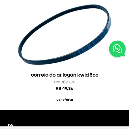
correia do ar logan kwid 3cc
De: R$ 61,70
R$ 49,36
ver oferta