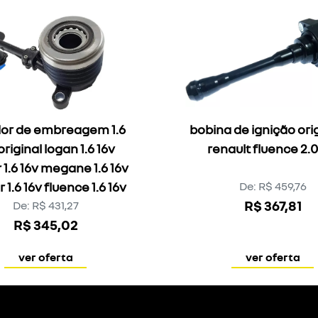
or de embreagem 1.6
bobina de ignição orig
original logan 1.6 16v
renault fluence 2.0
v megane 1.6 16v
captur 1.6 16v fluence 1.6 16v
De: R$ 459,76
R$ 367,81
De: R$ 431,27
R$ 345,02
ver oferta
ver oferta