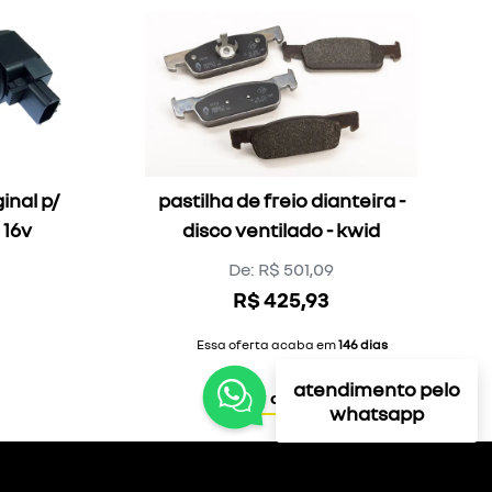
inal p/
pastilha de freio dianteira -
 16v
disco ventilado - kwid
De: R$ 501,09
R$ 425,93
Essa oferta acaba em
146 dias
atendimento pelo
ver oferta
whatsapp