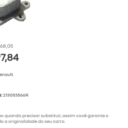
468,05
7,84
enault
a:
213053566R
o quando precisar substituir, assim você garante o
 a originalidade do seu carro.