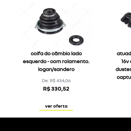
coifa do câmbio lado
atuad
esquerdo - com rolamento.
16v 
logan/sandero
duster 1.6 16
De: R$ 434,06
R$ 330,52
ver oferta