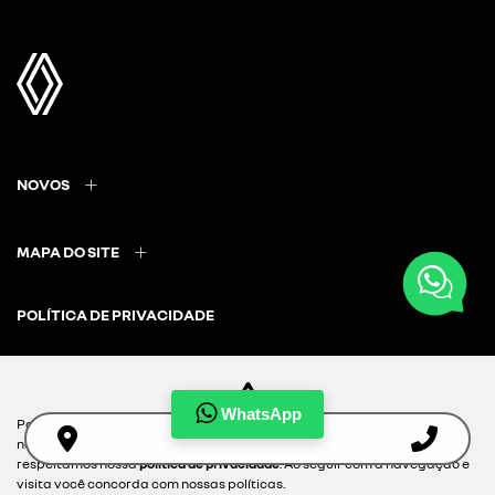
NOVOS
MAPA DO SITE
POLÍTICA DE PRIVACIDADE
WhatsApp
Para otimizar sua experiência durante a navegação, fazemos uso de
nossa política de cookies e para proteger seus dados pessoais
Desacelere. Seu bem maior é a vida.
respeitamos nossa
política de privacidade
. Ao seguir com a navegação e
visita você concorda com nossas políticas.