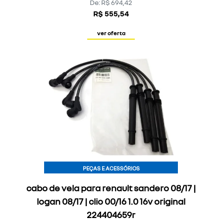
De: R$ 694,42
R$ 555,54
ver oferta
PEÇAS E ACESSÓRIOS
cabo de vela para renault sandero 08/17 |
logan 08/17 | clio 00/16 1.0 16v original
224404659r