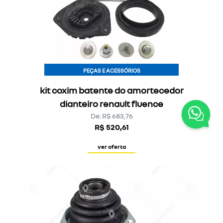
PEÇAS E ACESSÓRIOS
kit coxim batente do amortecedor
dianteiro renault fluence
De: R$ 683,76
R$ 520,61
ver oferta