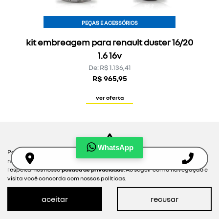
PEÇAS E ACESSÓRIOS
kit embreagem para renault duster 16/20
1.6 16v
De: R$ 1.136,41
R$ 965,95
ver oferta
WhatsApp
Para otimizar sua experiência durante a navegação, fazemos uso de
nossa política de cookies e para proteger seus dados pessoais
respeitamos nossa
política de privacidade
. Ao seguir com a navegação e
visita você concorda com nossas políticas.
aceitar
recusar