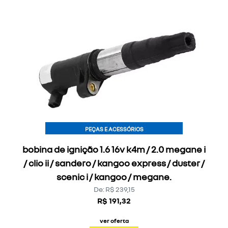
PEÇAS E ACESSÓRIOS
bobina de ignição 1.6 16v k4m / 2.0 megane i
/ clio ii / sandero / kangoo express / duster /
scenic i / kangoo / megane.
De: R$ 239,15
R$ 191,32
ver oferta