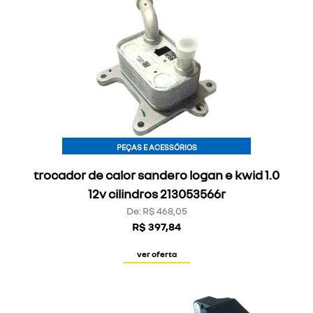
PEÇAS E ACESSÓRIOS
trocador de calor sandero logan e kwid 1.0
12v cilindros 213053566r
De: R$ 468,05
R$ 397,84
ver oferta