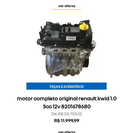
ver oferta
PEÇAS E ACESSÓRIOS
motor completo original renault kwid 1.0
3cc 12v 8201678680
De: R$ 20.700,12
R$ 11.999,99
ver oferta