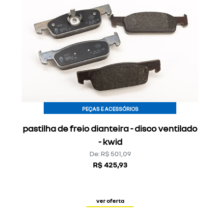
PEÇAS E ACESSÓRIOS
pastilha de freio dianteira - disco ventilado
- kwid
De: R$ 501,09
R$ 425,93
Essa oferta acaba em
145 dias
ver oferta