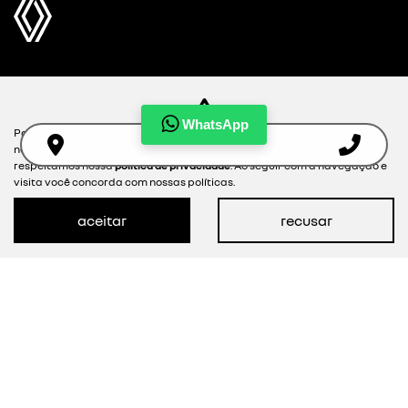
NOVOS
WhatsApp
Para otimizar sua experiência durante a navegação, fazemos uso de
nossa política de cookies e para proteger seus dados pessoais
MAPA DO SITE
respeitamos nossa
política de privacidade
. Ao seguir com a navegação e
visita você concorda com nossas políticas.
POLÍTICA DE PRIVACIDADE
aceitar
recusar
Desacelere. Seu bem maior é a vida.
Desenvolvido pela DEALERSPACE ® Direitos Reservados.