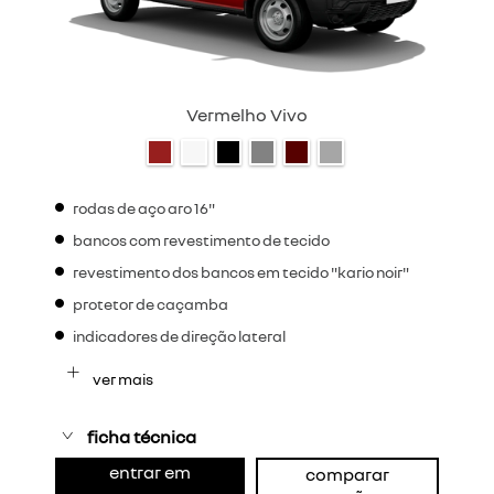
Vermelho Vivo
rodas de aço aro 16"
bancos com revestimento de tecido
revestimento dos bancos em tecido "kario noir"
protetor de caçamba
indicadores de direção lateral
ver mais
ficha técnica
entrar em
comparar