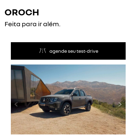
OROCH
Feita para ir além.
agende seu test-drive
Anterior
Próxi