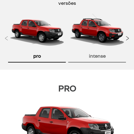
versões
Anterior
P
pro
intense
PRO