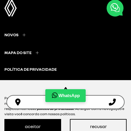
NOVOS
MAPA DO SITE
POLÍTICA DE PRIVACIDADE
WhatsApp
Para otimizar sua experiência durante a navegação, fazemos uso de
nossa política de cookies e para proteger seus dados pessoais
Desacelere. Seu bem maior é a vida.
respeitamos nossa
política de privacidade
. Ao seguir com a navegação e
visita você concorda com nossas políticas.
aceitar
recusar
Desenvolvido pela DEALERSPACE ® Direitos Reservados.