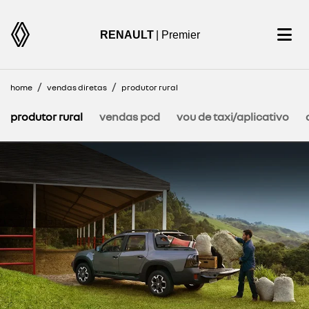
RENAULT
| Premier
home
vendas diretas
produtor rural
produtor rural
vendas pcd
vou de taxi/aplicativo