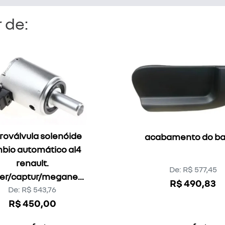
 de:
roválvula solenóide
acabamento do b
bio automático al4
renault.
De: R$ 577,45
er/captur/megane...
R$ 490,83
De: R$ 543,76
R$ 450,00