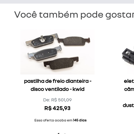
Você também pode gostar
pastilha de freio dianteira -
elet
disco ventilado - kwid
câm
De: R$ 501,09
dust
R$ 425,93
Essa oferta acaba em
145 dias