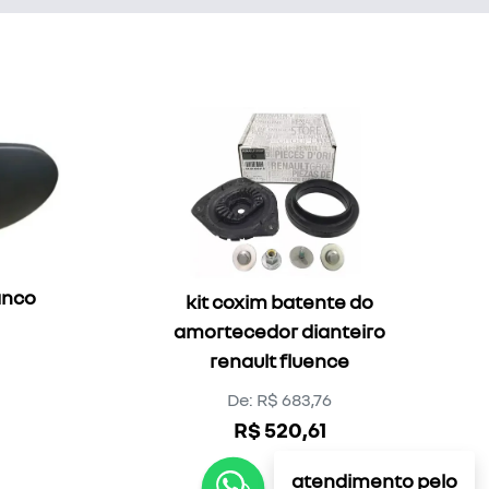
anco
kit coxim batente do
amortecedor dianteiro
renault fluence
De: R$ 683,76
R$ 520,61
atendimento pelo