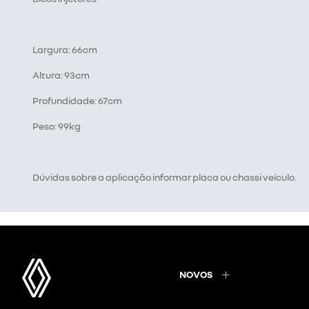
Largura: 66cm
Altura: 93cm
Profundidade: 67cm
Peso: 99kg
Dúvidas sobre a aplicação informar placa ou chassi veículo.
NOVOS