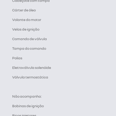
Cabeçote com tampa
Cárter de óleo
Volante do motor
Velas de ignição
Comando de válvula
Tampa do comando
Polias
Eletroválvula solenóide
Válvula termostática
Não acompanha:
Bobinas de ignição
Bicos injetores