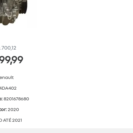
.700,12
999,99
enault
4DA402
a:
8201678680
tor:
2020
 ATÉ 2021